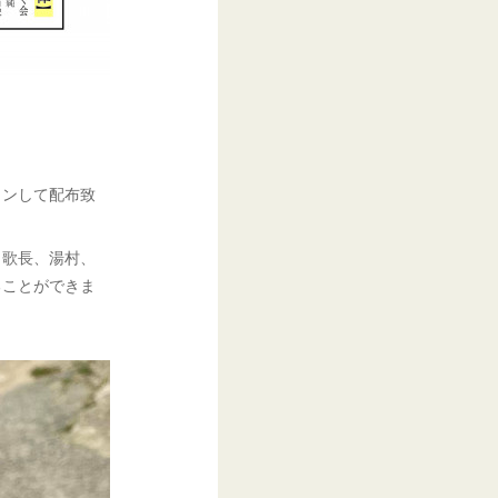
インして配布致
、歌長、湯村、
ることができま