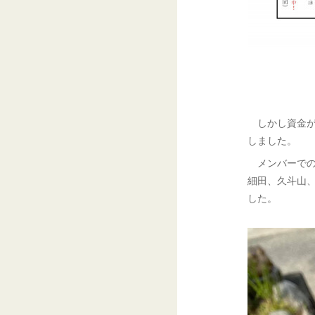
しかし資金が
しました。
メンバーでの
細田、久斗山
した。