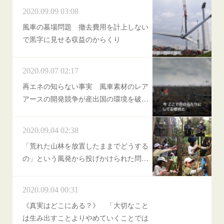
2020.09.09 03:08
風車の墓場問題 撤去費用を計上しない
で黒字に見せる収益のからくり
2020.09.07 02:17
再エネの知らない事実 風車素材のレア
アースの開発競争が産出国の環境を破…
2020.09.04 02:38
「荒れた山林を放置したままでどうする
の」という風発から投げかけられた問…
2020.09.04 00:31
《真実はどこにある？》 「大切なこと
は生み出すことよりやめていくことでは