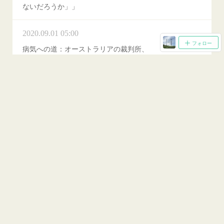
ないだろうか」」
2020.09.01 05:00
フォロー
病気への道：オーストラリアの裁判所、
風力タービンの低周波音と超低周波音と
病気の可能性を関連付け
2020.09.01 02:17
風力発電の失敗例検証 結論は「補助金
目当てに建てることばかり熱心」
2020.08.25 10:54
【保存版】風力発電に反対する全国の仲
間たちとの点と点が繋がり線となる！
2019.06.15 11:54