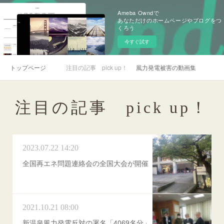
Ameba Owndで
あなただけのホームページやブログをつ
くろう
今すぐ試す
トップページ
注目の記事 pick up！
風力発電被害の動画集
注目の記事 pick up！
2023.07.22 14:20
全国再エネ問題連絡会の全国大会が開催
2021.10.21 08:00
新温泉風力発電反対の署名「4069名分」