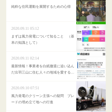
純粋な住民運動を展開するための心得
2020.09.11 05:12
まずは風力発電について知ること （基
本の知識として）
2020.09.11 02:14
最新情報！事業者を白紙撤退に追い込ん
だ出羽三山に住む人々の地域を愛する…
2020.09.10 07:51
風力発電のクリーン主張への疑問 ブレ
ードの埋め立て地への行進